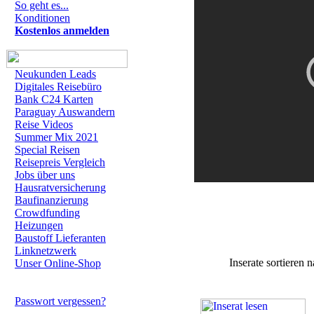
So geht es...
Konditionen
Kostenlos anmelden
Neukunden Leads
Digitales Reisebüro
Bank C24 Karten
Paraguay Auswandern
Reise Videos
Summer Mix 2021
Special Reisen
Reisepreis Vergleich
Jobs über uns
Hausratversicherung
Baufinanzierung
Crowdfunding
Heizungen
Baustoff Lieferanten
Linknetzwerk
Inserate sortiere
Unser Online-Shop
Passwort vergessen?