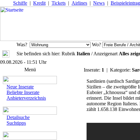
Schiffe
|
Kredit
|
Tickets
|
Airlines
|
News
|
Beispieleintrag
Was?
Wo?
Sie befinden sich hier: Rubrik
Italien
/ Anzeigenart
Alles zeig
09.08.2026 - 11:51 Uhr
Menü
Inserate:
1
| Kategorie:
Sar
Sardinien (sardisch Sardign
Neue Inserate
Sizilien – die zweitgrößte 
Beliebte Inserate
Euboier „Ichnoussa“ und d
Anbieterverzeichnis
erinnert. Die Insel bildet 
autonome Region Italiens.
zählt 1.658.138 Einwohner 
Detailsuche
Suchtipps