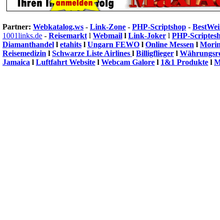
Partner:
Webkatalog.ws
-
Link-Zone
-
PHP-Scriptshop
-
BestWe
1001links.de
-
Reisemarkt
l
Webmail
l
Link-Joker
l
PHP-Scriptes
Diamanthandel
l
etahits
l
Ungarn FEWO
l
Online Messen
l
Morin
Reisemedizin
l
Schwarze Liste Airlines
l
Billigflieger
l
Währungsr
Jamaica
l
Luftfahrt Website
l
Webcam Galore
l
1&1 Produkte
l
M